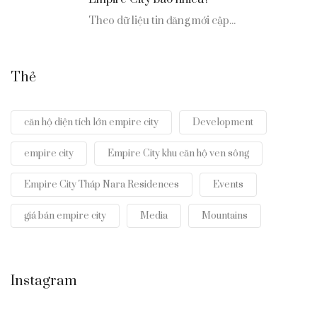
Theo dữ liệu tin đăng mới cập...
Thẻ
căn hộ diện tích lớn empire city
Development
empire city
Empire City khu căn hộ ven sông
Empire City Tháp Nara Residences
Events
giá bán empire city
Media
Mountains
Instagram