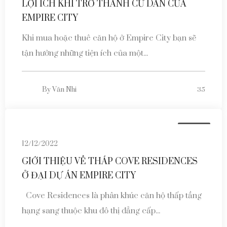
LỢI ÍCH KHI TRỞ THÀNH CƯ DÂN CỦA
EMPIRE CITY
Khi mua hoặc thuê căn hộ ở Empire City bạn sẽ
tận hưởng những tiện ích của một...
By
Văn Nhi
35
Tin tức
12/12/2022
GIỚI THIỆU VỀ THÁP COVE RESIDENCES
Ở ĐẠI DỰ ÁN EMPIRE CITY
Cove Residences là phân khúc căn hộ thấp tầng
hạng sang thuộc khu đô thị đẳng cấp...