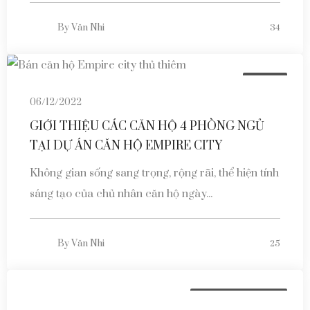
By
Văn Nhi
34
Tin tức
06/12/2022
GIỚI THIỆU CÁC CĂN HỘ 4 PHÒNG NGỦ
TẠI DỰ ÁN CĂN HỘ EMPIRE CITY
Không gian sống sang trọng, rộng rãi, thể hiện tính
sáng tạo của chủ nhân căn hộ ngày...
By
Văn Nhi
25
Báo cáo & phân tích