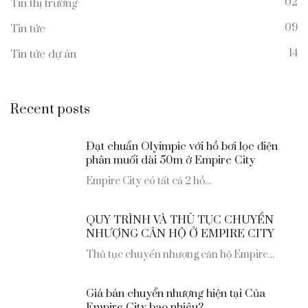
02
Tin thị trường
09
Tin tức
14
Tin tức dự án
Recent posts
Đạt chuẩn Olyimpic với hồ bơi lọc điện
phân muối dài 50m ở Empire City
Empire City có tất cả 2 hồ...
QUY TRÌNH VÀ THỦ TỤC CHUYỂN
NHƯỢNG CĂN HỘ Ở EMPIRE CITY
Thủ tục chuyển nhượng căn hộ Empire...
Giá bán chuyển nhượng hiện tại Của
Empire City bao nhiêu?