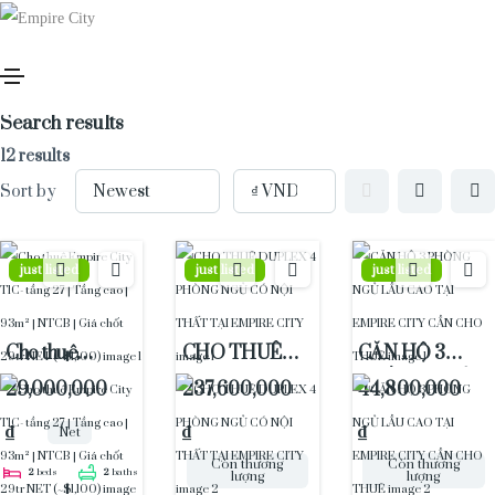
Price
Tòa tháp
Bedrooms
Bathrooms
More filters
Search results
12 results
Sort by
just listed
just listed
just listed
Cho thuê
CHO THUÊ
CĂN HỘ 3
Empire City
DUPLEX 4
PHÒNG NGỦ
29,000,000
237,600,000
44,800,000
T1C- tầng 27 |
PHÒNG NGỦ
LẦU CAO TẠI
₫
₫
₫
Tầng cao |
CÓ NỘI THẤT
EMPIRE CITY
Net
93m² | NTCB |
TẠI EMPIRE
CẦN CHO
Còn thương
Còn thương
2
beds
2
baths
lượng
lượng
Giá chốt 29tr
CITY
THUÊ