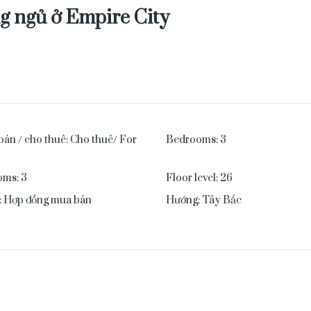
g ngủ ở Empire City
bán / cho thuê
:
Cho thuê/ For
Bedrooms
:
3
oms
:
3
Floor level
:
26
:
Hợp đồng mua bán
Hướng
:
Tây Bắc