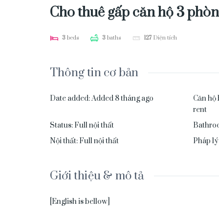
Cho thuê gấp căn hộ 3 phòn
3
beds
3
baths
127
Diện tích
Thông tin cơ bản
Date added
:
Added 8 tháng ago
Căn hộ 
rent
Status
:
Full nội thất
Bathro
Nội thất
:
Full nội thất
Pháp lý
Giới thiệu & mô tả
[English is bellow]