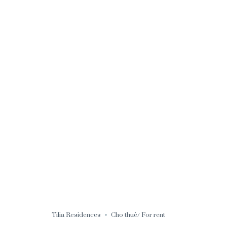
Tilia Residences
Cho thuê/ For rent