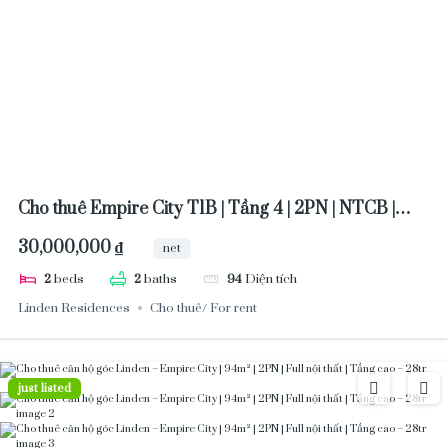
Cho thuê Empire City T1B | Tầng 4 | 2PN | NTCB |
93m² | 30tr NET (~$1,150)
30,000,000 ₫
net
2
beds
2
baths
94
Diện tích
Linden Residences
Cho thuê/ For rent
just listed