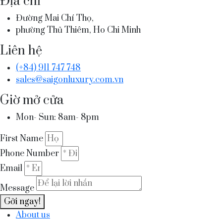
Địa chỉ
Đường Mai Chí Thọ,
phường Thủ Thiêm, Ho Chi Minh
Liên hệ
(+84) 911 747 748
sales@saigonluxury.com.vn
Giờ mở cửa
Mon- Sun: 8am- 8pm
First Name
Phone Number
Email
Message
Gởi ngay!
About us