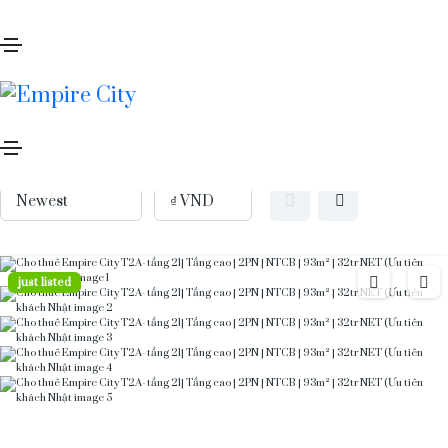
Archives
Home
Cho thuê/ For rent
Category:
Cho thuê/ For rent
40 results
just listed