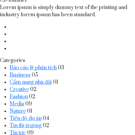
Co-founder
Lorem ipsum is simply dummy text of the printing and
industry lorem ipsum has been standard.
Categories
Báo cáo & phân tích
03
Business
05
Cẩm nang nhà đất
01
Creative
02
Fashion
02
Media
09
Nature
01
Tiến độ dự án
04
Tin thị trường
02
Tin tức
09