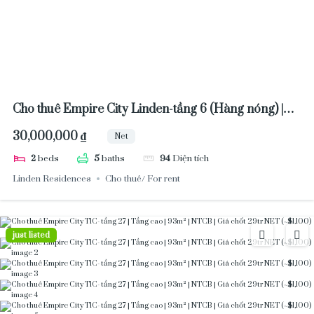
Cho thuê Empire City Linden-tầng 6 (Hàng nóng) |
2PN | Full NT | 94m² | Chào 30tr (~$1,080)
30,000,000 ₫
Net
2
beds
5
baths
94
Diện tích
Linden Residences
Cho thuê/ For rent
just listed