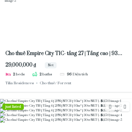
Cho thuê Empire City T1C- tầng 27 | Tầng cao | 93m² |
NTCB | Giá chốt 29tr NET (~$1,100)
29,000,000 ₫
Net
2
beds
2
baths
96
Diện tích
Tilia Residences
Cho thuê/ For rent
just listed