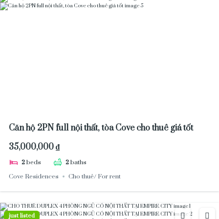
Căn hộ 2PN full nội thất, tòa Cove cho thuê giá tốt
35,000,000 ₫
2
beds
2
baths
Cove Residences
Cho thuê/ For rent
just listed