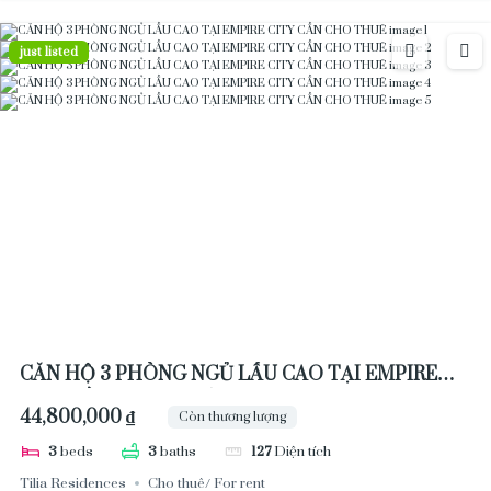
just listed
CĂN HỘ 3 PHÒNG NGỦ LẦU CAO TẠI EMPIRE
CITY CẦN CHO THUÊ
44,800,000 ₫
Còn thương lượng
3
beds
3
baths
127
Diện tích
Tilia Residences
Cho thuê/ For rent