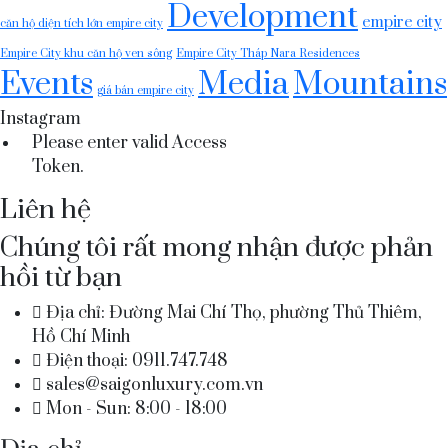
Development
empire city
căn hộ diện tích lớn empire city
Empire City khu căn hộ ven sông
Empire City Tháp Nara Residences
Events
Media
Mountains
giá bán empire city
Instagram
Please enter valid Access
Token.
Liên hệ
Chúng tôi rất mong nhận được phản
hồi từ bạn
Địa chỉ: Đường Mai Chí Thọ, phường Thủ Thiêm,
Hồ Chí Minh
Điện thoại: 0911.747.748
sales@saigonluxury.com.vn
Mon - Sun: 8:00 - 18:00