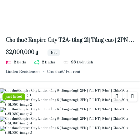
Cho thuê Empire City T2A- tầng 21| Tầng cao | 2PN |
NTCB | 93m² | 32tr NET (Ưu tiên khách Nhật
32,000,000 ₫
Net
2
beds
2
baths
93
Diện tích
Linden Residences
Cho thuê/ For rent
just listed