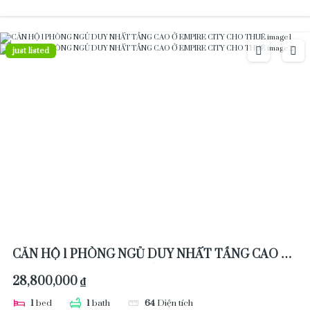
just listed
CĂN HỘ 1 PHÒNG NGỦ DUY NHẤT TẦNG CAO Ở
EMPIRE CITY CHO THUÊ
28,800,000 ₫
1
bed
1
bath
64
Diện tích