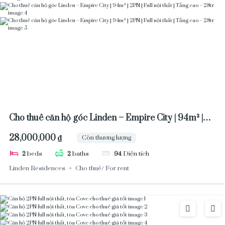
Cho thuê căn hộ góc Linden – Empire City | 94m² |
2PN | Full nội thất | Tầng cao – 28tr
28,000,000 ₫
Còn thương lượng
2
beds
2
baths
94
Diện tích
Linden Residences
Cho thuê/ For rent