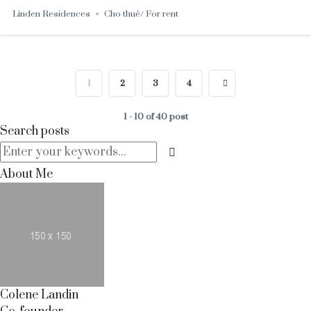
Linden Residences
Cho thuê/ For rent
1
2
3
4
1 - 10 of 40 post
Search posts
About Me
Colene Landin