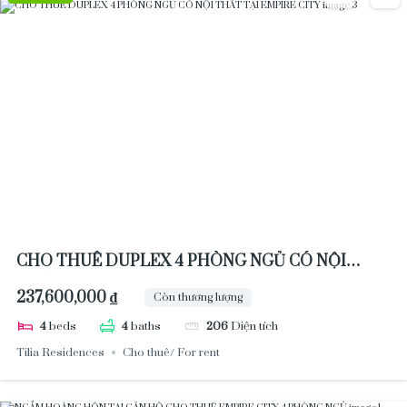
CHO THUÊ DUPLEX 4 PHÒNG NGỦ CÓ NỘI
THẤT TẠI EMPIRE CITY
237,600,000 ₫
Còn thương lượng
4
beds
4
baths
206
Diện tích
Tilia Residences
Cho thuê/ For rent