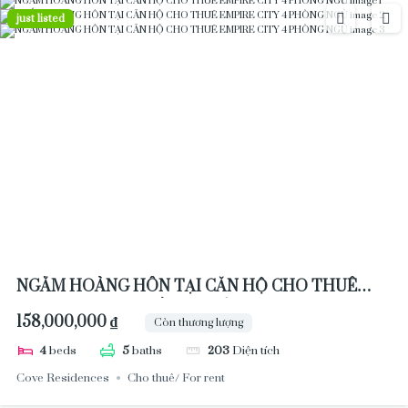
just listed
NGẮM HOÀNG HÔN TẠI CĂN HỘ CHO THUÊ
EMPIRE CITY 4 PHÒNG NGỦ
158,000,000 ₫
Còn thương lượng
4
beds
5
baths
203
Diện tích
Cove Residences
Cho thuê/ For rent