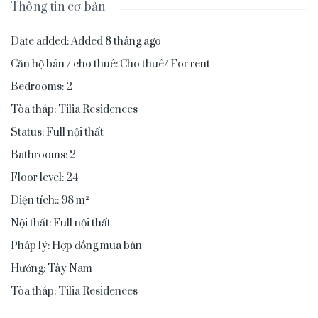
Thông tin cơ bản
Date added
:
Added 8 tháng ago
Căn hộ bán / cho thuê
:
Cho thuê/ For rent
Bedrooms
:
2
Tòa tháp
:
Tilia Residences
Status
:
Full nội thất
Bathrooms
:
2
Floor level
:
24
Diện tích:
:
98
m²
Nội thất
:
Full nội thất
Pháp lý
:
Hợp đồng mua bán
Hướng
:
Tây Nam
Tòa tháp
:
Tilia Residences