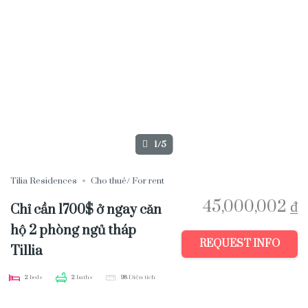
1/5
Tilia Residences
Cho thuê/ For rent
45,000,002 ₫
Chỉ cần 1700$ ở ngay căn
hộ 2 phòng ngủ tháp
REQUEST INFO
Tillia
2
beds
2
baths
98
Diện tích