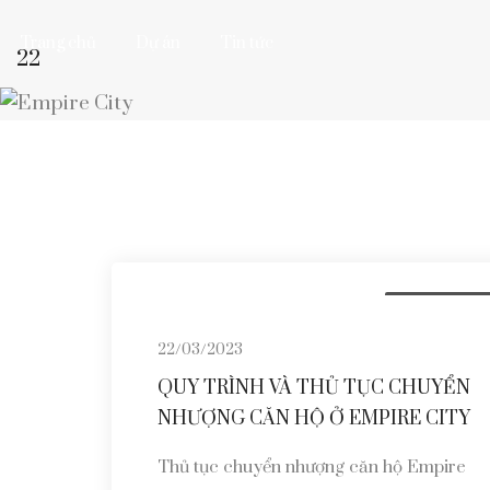
Trang chủ
Dự án
Tin tức
22
Mua bán
cho thuê
Ký gởi
Cẩm nang nhà 
22/03/2023
QUY TRÌNH VÀ THỦ TỤC CHUYỂN
NHƯỢNG CĂN HỘ Ở EMPIRE CITY
Thủ tục chuyển nhượng căn hộ Empire