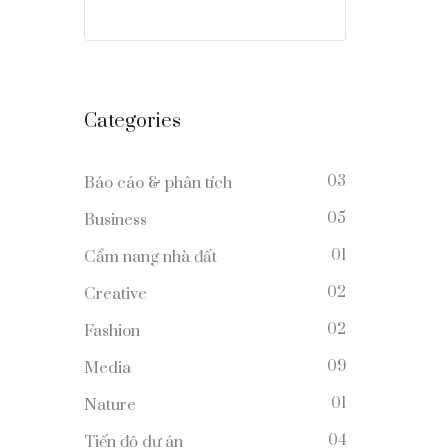
Categories
03
Báo cáo & phân tích
05
Business
01
Cẩm nang nhà đất
02
Creative
02
Fashion
09
Media
01
Nature
04
Tiến độ dự án