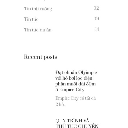
02
Tin thị trường
09
Tin tức
14
Tin tức dự án
Recent posts
Đạt chuẩn Olyimpic
với hồ bơi lọc điện
phân muối dài 50m
ở Empire City
Empire City có tất cả
2 hồ...
QUY TRÌNH VÀ
THỦ TỤC CHUYỂN