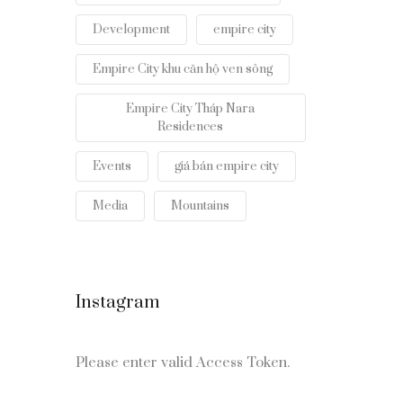
Development
empire city
Empire City khu căn hộ ven sông
Empire City Tháp Nara
Residences
Events
giá bán empire city
Media
Mountains
Instagram
Please enter valid Access Token.