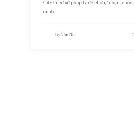
City là cơ sở pháp lý để chứng nhận, chứn
minh...
By
Văn Nhi