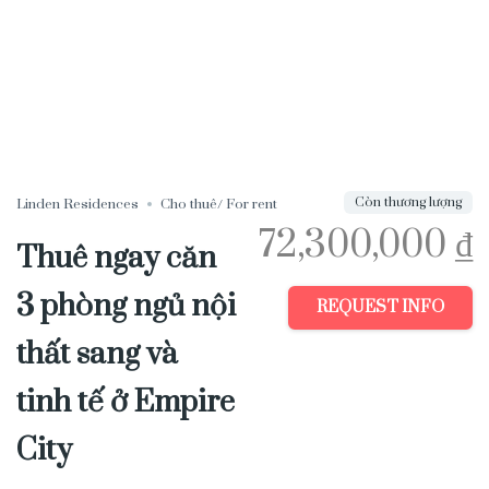
Còn thương lượng
Linden Residences
Cho thuê/ For rent
72,300,000 ₫
Thuê ngay căn
3 phòng ngủ nội
REQUEST INFO
thất sang và
tinh tế ở Empire
City