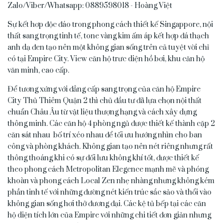
Zalo/Viber/Whatsapp: 0889598018 - Hoàng Việt
Sự kết hơp độc đáo trong phong cách thiết kế Singappore, nội
thất sang trọng tinh tế, tone vàng kim ấm áp kết hợp đá thạch
anh dạ đen tạo nên một không gian sống trên cả tuyệt vời chỉ
có tại Empire City. View căn hộ trưc diện hồ bơi, khu căn hộ
văn minh, cao cấp.
Để tương xứng với đẳng cấp sang trọng của căn hộ Empire
City Thủ Thiêm Quận 2 thì chủ đầu tư đã lựa chọn nội thất
chuẩn Châu Âu từ vật liệu thượng hạng và cách xây dựng
thông minh. Các căn hộ 4 phòng ngủ được thiết kế thành cặp 2
căn sát nhau bố trí xéo nhau để tối ưu hướng nhìn cho ban
công và phòng khách. Không gian tạo nên nét riêng nhưng rất
thông thoáng khi có sự đối lưu không khí tốt, được thiết kế
theo phong cách Metropolitan Elegence mạnh mẽ và phóng
khoàn và phong cách Local Zen nhẹ nhàng nhưng không kém
phần tinh tế với những đường nét kiến trúc sắc sảo và thổi vào
không gian sống hơi thở đương đại. Các kệ tủ bếp tại các căn
hộ diện tích lớn của Empire với những chi tiết đơn giản nhưng