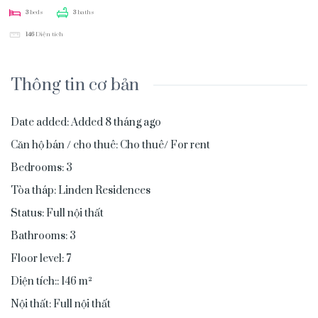
3
beds
3
baths
146
Diện tích
Thông tin cơ bản
Date added
:
Added 8 tháng ago
Căn hộ bán / cho thuê
:
Cho thuê/ For rent
Bedrooms
:
3
Tòa tháp
:
Linden Residences
Status
:
Full nội thất
Bathrooms
:
3
Floor level
:
7
Diện tích:
:
146
m²
Nội thất
:
Full nội thất