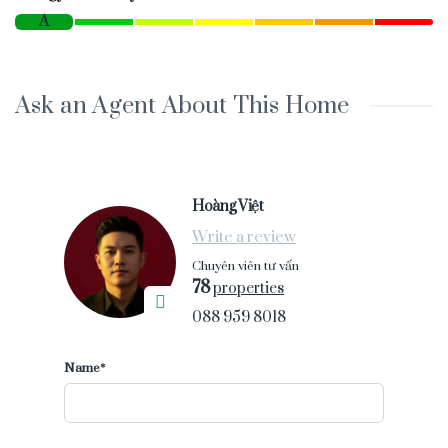
A
Ask an Agent About This Home
Hoàng Việt
Write a review
Chuyên viên tư vấn
78
properties
088 959 8018
Name*