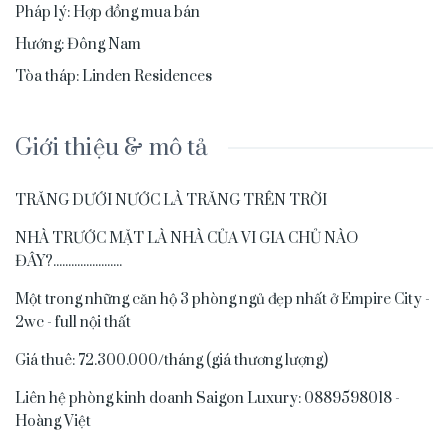
Pháp lý
:
Hợp đồng mua bán
Hướng
:
Đông Nam
Tòa tháp
:
Linden Residences
Giới thiệu & mô tả
TRĂNG DƯỚI NƯỚC LÀ TRĂNG TRÊN TRỜI
NHÀ TRƯỚC MẶT LÀ NHÀ CỦA VI GIA CHỦ NÀO
ĐÂY?.......................
Một trong những căn hộ 3 phòng ngủ đẹp nhất ở Empire City -
2wc - full nội thất
Giá thuê: 72.300.000/tháng (giá thương lượng)
Liên hệ phòng kinh doanh Saigon Luxury: 0889598018 -
Hoàng Việt