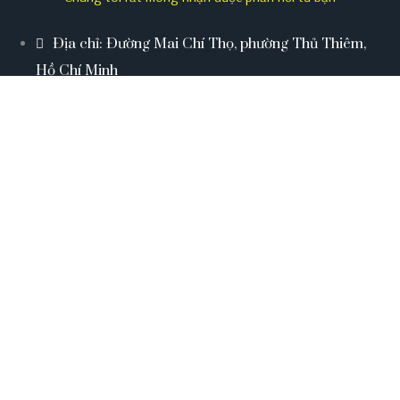
Địa chỉ: Đường Mai Chí Thọ, phường Thủ Thiêm,
Hồ Chí Minh
Điện thoại: 0911.747.748
sales@saigonluxury.com.vn
Mon - Sun: 8:00 - 18:00