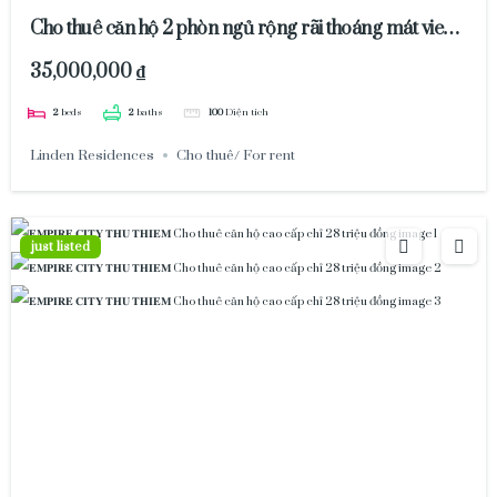
Cho thuê căn hộ 2 phòn ngủ rộng rãi thoáng mát view
nội khu
35,000,000 ₫
2
beds
2
baths
100
Diện tích
Linden Residences
Cho thuê/ For rent
just listed