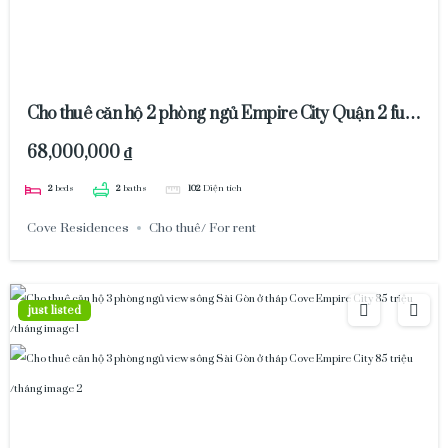
Cho thuê căn hộ 2 phòng ngủ Empire City Quận 2 full
nội thất 98m2
68,000,000 ₫
2
beds
2
baths
102
Diện tích
Cove Residences
Cho thuê/ For rent
just listed