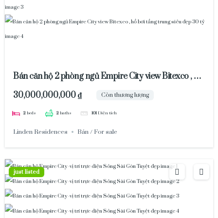
Bán căn hộ 2 phòng ngủ Empire City view Bitexco , hồ
bơi tầng trung siêu đẹp 30 tỷ
30,000,000,000 ₫
Còn thương lượng
2
beds
2
baths
101
Diện tích
Linden Residences
Bán / For sale
just listed