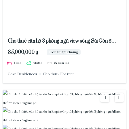
Cho thuê căn hộ 3 phòng ngủ view sông Sài Gòn ở
tháp Cove Empire City 85 triệu /tháng
85,000,000 ₫
Còn thương lượng
3
beds
4
baths
172
Diện tích
Cove Residences
Cho thuê/ For rent