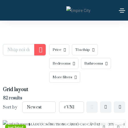
Price
Tòa tháp
Bedrooms
Bathrooms
More filters
Grid layout
82 results
Sort by
just listed