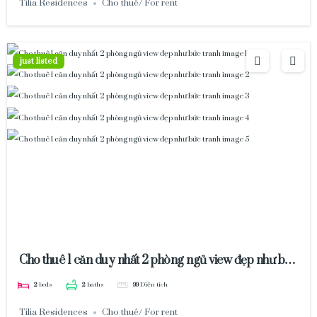
Tilia Residences
Cho thuê/ For rent
just listed
Cho thuê 1 căn duy nhất 2 phòng ngủ view đẹp như bức
tranh
2
beds
2
baths
99
Diện tích
Tilia Residences
Cho thuê/ For rent