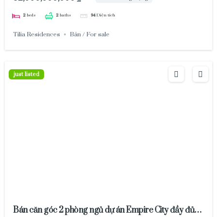
2
beds
2
baths
94
Diện tích
Tilia Residences
Bán / For sale
just listed
Bán căn góc 2 phòng ngủ dự án Empire City đầy đủ