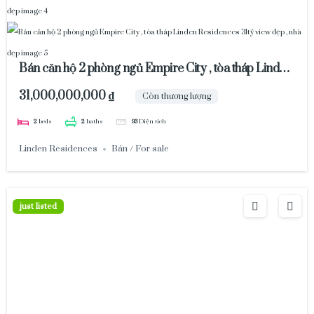
Bán căn hộ 2 phòng ngủ Empire City , tòa tháp Linden
Residences 31tỷ view đẹp , nhà đẹp
31,000,000,000 ₫
Còn thương lượng
2
beds
2
baths
93
Diện tích
Linden Residences
Bán / For sale
just listed