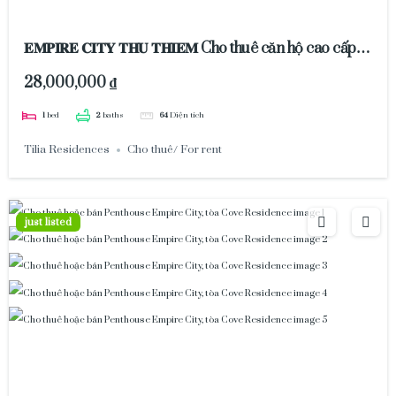
𝐄𝐌𝐏𝐈𝐑𝐄 𝐂𝐈𝐓𝐘 𝐓𝐇𝐔 𝐓𝐇𝐈𝐄𝐌 Cho thuê căn hộ cao cấp
chỉ 28 triệu đồng
28,000,000 ₫
1
bed
2
baths
64
Diện tích
Tilia Residences
Cho thuê/ For rent
just listed