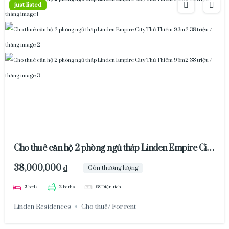
just listed
Cho thuê căn hộ 2 phòng ngủ tháp Linden Empire City
Thủ Thiêm 93m2 38 triệu / tháng
38,000,000 ₫
Còn thương lượng
2
beds
2
baths
93
Diện tích
Linden Residences
Cho thuê/ For rent