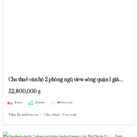
Cho thuê căn hộ 2 phòng ngủ view sông quận 1 giá
2000usd / tháng
52,800,000 ₫
2
beds
2
baths
93
Diện tích
Tilia Residences
Cho thuê/ For rent