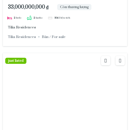
nội thất view sông 33 tỷ
33,000,000,000 ₫
Còn thương lượng
2
beds
2
baths
104
Diện tích
Tilia Residences
Tilia Residences
Bán / For sale
just listed