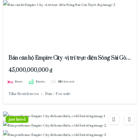
Bán căn hộ Empire City -vị trí trực diện Sông Sài Gòn
Tuyệt đẹp
45,000,000,000 ₫
3
beds
3
baths
156
Diện tích
Tilia Residences
Bán / For sale
just listed