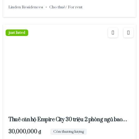
Linden Residences
Cho thuê/ For rent
just listed
Thuê căn hộ Empire City 30 triệu 2 phòng ngủ bao
phí quản lý
30,000,000 ₫
Còn thương lượng