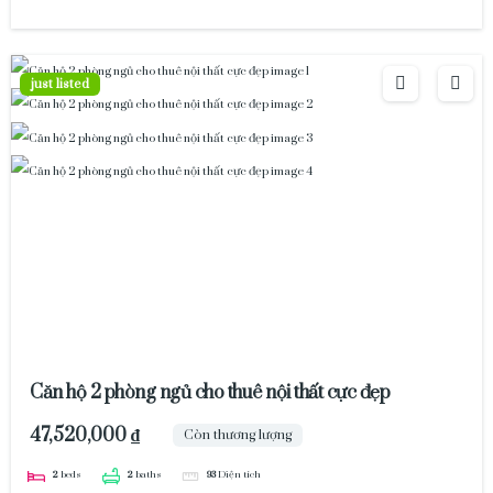
just listed
Căn hộ 2 phòng ngủ cho thuê nội thất cực đẹp
47,520,000 ₫
Còn thương lượng
2
beds
2
baths
93
Diện tích