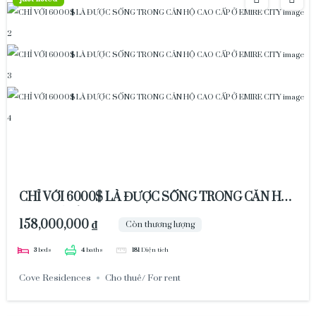
CHỈ VỚI 6000$ LÀ ĐƯỢC SỐNG TRONG CĂN HỘ
CAO CẤP Ở EMIRE CITY
158,000,000 ₫
Còn thương lượng
3
beds
4
baths
181
Diện tích
Cove Residences
Cho thuê/ For rent