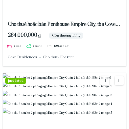
Cho thuê hoặc bán Penthouse Empire City, tòa Cove
Residence
264,000,000 ₫
Còn thương lượng
5
beds
5
baths
409
Diện tích
Cove Residences
Cho thuê/ For rent
just listed