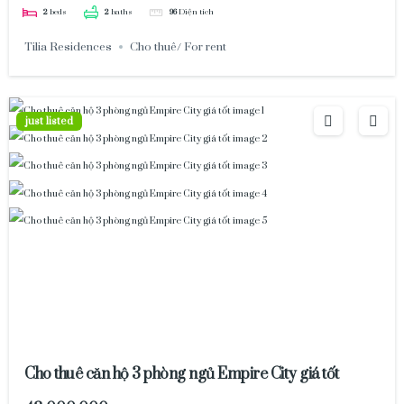
2
beds
2
baths
96
Diện tích
Tilia Residences
Cho thuê/ For rent
just listed
Cho thuê căn hộ 3 phòng ngủ Empire City giá tốt