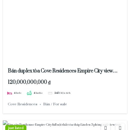
Bán duplex tòa Cove Residences Empire City view
sông 120 tỷ
120,000,000,000 ₫
4
beds
4
baths
245
Diện tích
Cove Residences
Bán / For sale
just listed