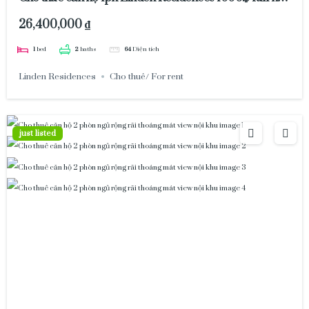
thất
26,400,000 ₫
1
bed
2
baths
64
Diện tích
Linden Residences
Cho thuê/ For rent
just listed