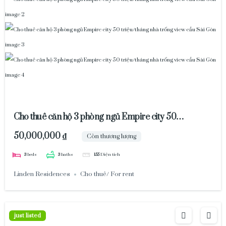
Cho thuê căn hộ 3 phòng ngủ Empire city 50
triệu/tháng nhà trống view cầu Sài Gòn
50,000,000 ₫
Còn thương lượng
3
beds
3
baths
155
Diện tích
Linden Residences
Cho thuê/ For rent
just listed