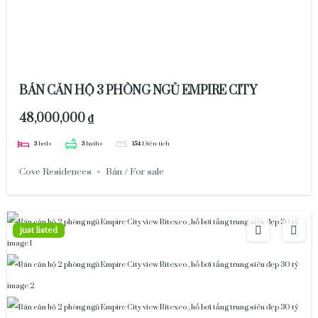
BÁN CĂN HỘ 3 PHÒNG NGỦ EMPIRE CITY
48,000,000 ₫
3
beds
3
baths
154
Diện tích
Cove Residences
Bán / For sale
just listed