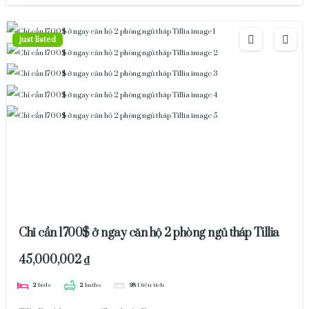
just listed
Chỉ cần 1700$ ở ngay căn hộ 2 phòng ngủ tháp Tillia
45,000,002 ₫
2
beds
2
baths
98
Diện tích