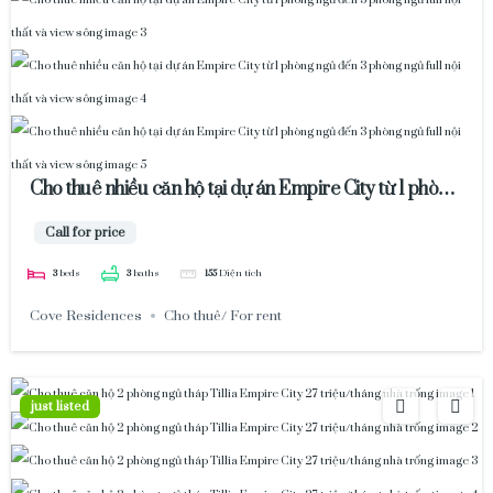
Cho thuê nhiều căn hộ tại dự án Empire City từ 1 phòng
ngủ đến 3 phòng ngủ full nội thất và view sông
Call for price
3
beds
3
baths
155
Diện tích
Cove Residences
Cho thuê/ For rent
just listed