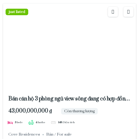
just listed
Bán căn hộ 3 phòng ngủ view sông đang có hợp đồng
thuê tầng thấp 43 tỷ
43,000,000,000 ₫
Còn thương lượng
3
beds
4
baths
148
Diện tích
Cove Residences
Bán / For sale