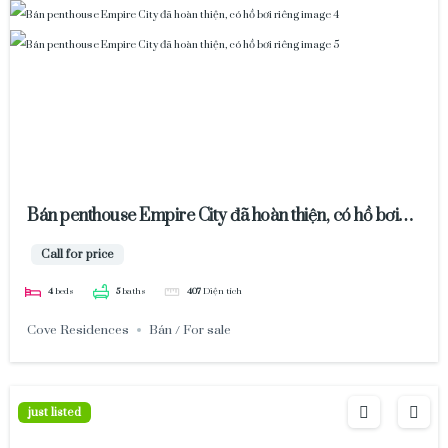
Bán penthouse Empire City đã hoàn thiện, có hồ bơi
riêng
Call for price
4
beds
5
baths
407
Diện tích
Cove Residences
Bán / For sale
just listed