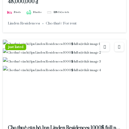
48,000,000 ₫
3
beds
3
baths
128
Diện tích
Linden Residences
Cho thuê/ For rent
just listed
Cho thuê căn hộ 1pn Linden Residences 1000$ full nội