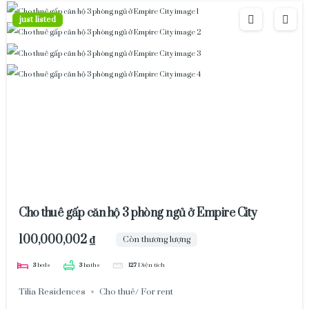
just listed
Cho thuê gấp căn hộ 3 phòng ngủ ở Empire City
100,000,002 ₫
Còn thương lượng
3
beds
3
baths
127
Diện tích
Tilia Residences
Cho thuê/ For rent