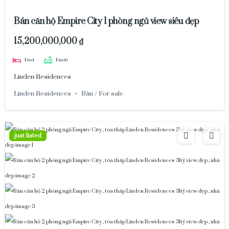
Bán căn hộ Empire City 1 phòng ngủ view siêu đẹp
15,200,000,000 ₫
1
bed
1
bath
Linden Residences
Linden Residences
Bán / For sale
just listed