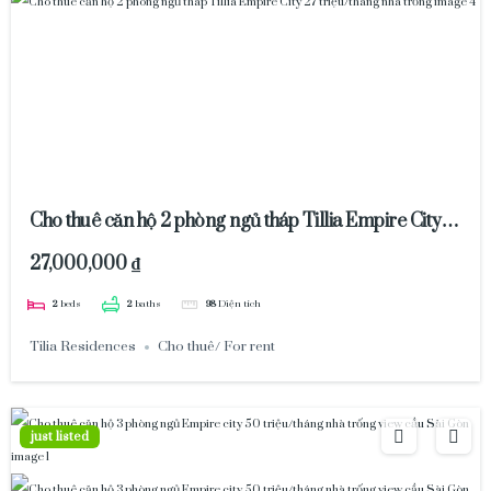
Cho thuê căn hộ 2 phòng ngủ tháp Tillia Empire City
27 triệu/tháng nhà trống
27,000,000 ₫
2
beds
2
baths
98
Diện tích
Tilia Residences
Cho thuê/ For rent
just listed